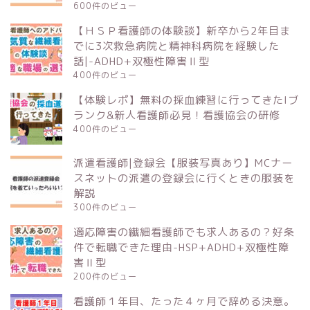
600件のビュー
【ＨＳＰ看護師の体験談】新卒から2年目ま
でに3次救急病院と精神科病院を経験した
話|-ADHD+双極性障害Ⅱ型
400件のビュー
【体験レポ】無料の採血練習に行ってきたlブ
ランク&新人看護師必見！看護協会の研修
400件のビュー
派遣看護師|登録会【服装写真あり】MCナー
スネットの派遣の登録会に行くときの服装を
解説
300件のビュー
適応障害の繊細看護師でも求人あるの？好条
件で転職できた理由-HSP+ADHD+双極性障
害Ⅱ型
200件のビュー
看護師１年目、たった４ヶ月で辞める決意。